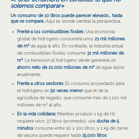
solemos comparar»
Un consumo de 10 litros puede parecer elevado… hasta
que se compara.
Aquí es donde cambia la perspectiva:
Frente a los combustibles fósiles:
Una economía
global de hidrógeno consumiría unos
21 mil millones
de m³
de agua al año. En contraste, la industria actual
de combustibles fósiles consume
31 mil millones de
m³
. La transición al hidrógeno verde generaría un
ahorro neto de 10,000 millones de m³
de agua dulce
anualmente.
Frente a otros sectores:
El consumo proyectado para
el hidrógeno es
50 veces menor
que el de la
agricultura de regadío, que consume más de 1,100 mil
millones de m³ al año.
En la vida cotidiana:
Mientras producir 1 kg de H2
requiere unos 37 litros (promedio), una
ducha de 5
minutos
consume entre 50 y 100 litros, y 1 kg de carne
de vacuno puede requerir hasta
15,000 litros
.