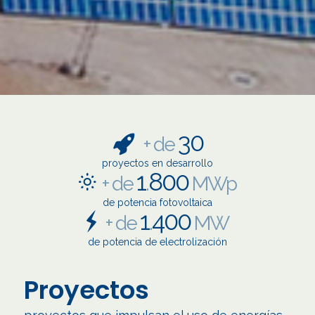
30
+ de
proyectos en desarrollo
1
800
+ de
.
MWp
de potencia fotovoltaica
1
400
+ de
.
MW
de potencia de electrolización
Proyectos