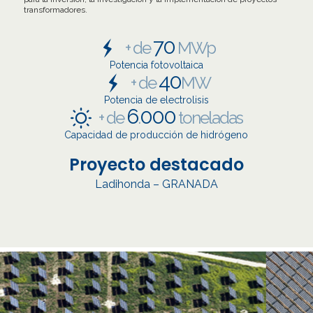
transformadores.
70
+ de
MWp
Potencia fotovoltaica
40
+ de
MW
Potencia de electrolisis
6
000
+ de
.
toneladas
Capacidad de producción de hidrógeno
Proyecto destacado
Ladihonda – GRANADA