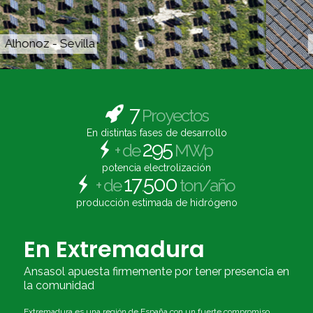
Antequera - Málaga
7
Proyectos
En distintas fases de desarrollo
295
+ de
MWp
potencia electrolización
17
500
+ de
.
ton/año
producción estimada de hidrógeno
En Extremadura
Ansasol apuesta firmemente por tener presencia en
la comunidad
Extremadura es una región de España con un fuerte compromiso